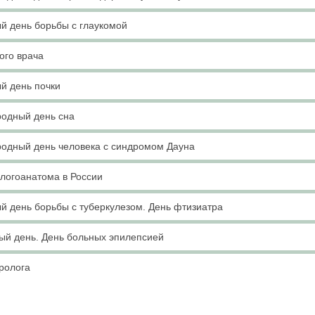
й день борьбы с глаукомой
ого врача
й день почки
одный день сна
одный день человека с синдромом Дауна
логоанатома в России
й день борьбы с туберкулезом. День фтизиатра
ый день. День больных эпилепсией
ролога