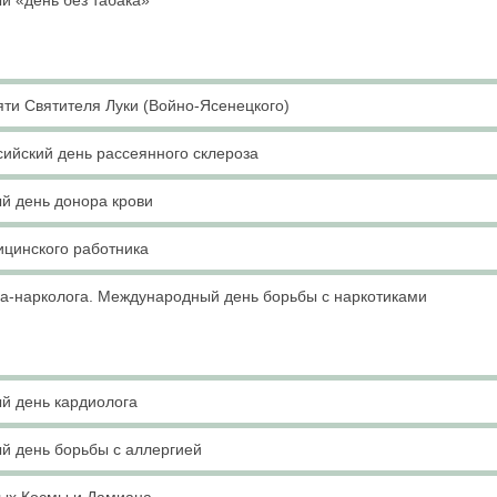
й «день без табака»
ти Святителя Луки (Войно-Ясенецкого)
ийский день рассеянного склероза
й день донора крови
ицинского работника
ча-нарколога. Международный день борьбы с наркотиками
й день кардиолога
й день борьбы с аллергией