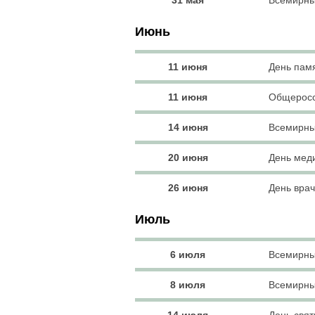
31 мая
Всемирны
Июнь
11 июня
День памя
11 июня
Общеросс
14 июня
Всемирны
20 июня
День мед
26 июня
День вра
Июль
6 июля
Всемирны
8 июля
Всемирны