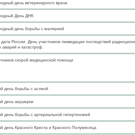
одный день ветеринарного врача
одный День ДНК
одный день борьбы с малярией
дата России. День участников ликвидации последствий радиоцион
х аварий и катастроф.
отников скорой медицинской помощи
й день борьбы с астмой
й день акушерки
й день борьбы с артериальной гипертензией
й день Красного Креста и Красного Полумесяца