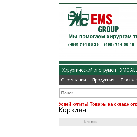
Хирургический инструмент ЭМС AL
О компании
О компании
Продукция
Продукция
Технол
Технол
Успей купить! Товары на складе ог
Корзина
Название