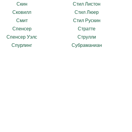
Скин
Стил Листон
Сковилл
Стил Люер
Смит
Стил Рускин
Спенсер
Стратте
Спенсер Уэлс
Струлли
Спурлинг
Субраманиан