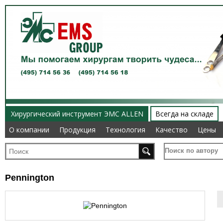
Хирургический инструмент ЭМС ALLEN
Всегда на складе
О компании
О компании
Продукция
Продукция
Технология
Технология
Качество
Качество
Цены
Цены
Поиск по автору
Pennington