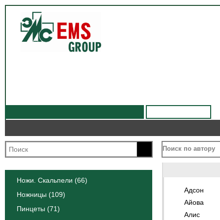
Хирургический инструмент ЭМС ALLEN
Всегда на складе
О компании
О компании
Продукция
Продукция
Технология
Технология
Качество
Качество
Цены
Цены
Поиск по автору
Автор
Ножи. Скальпели (66)
Адсон
Ножницы (109)
Айова
Пинцеты (71)
Алис