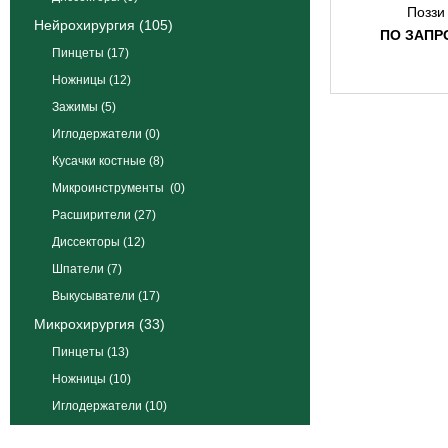
Ното
ПО ЗАПР
Оверхольт
Оверхольт
Гейсендорфер
Оверхольт 
Оверхольт М
Пеннингтон
Пин
Пин Дебейк
Пин Рочесте
Поззи
Поттс
Провиденс
Хоспитал
Рампли
Ранделл
Родер
Сарот
Сатинский