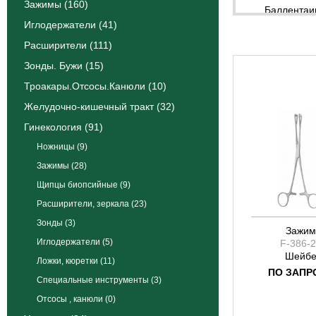
Баллентаин
Зажимы (160)
Барретт
Иглодержатели (41)
Бейби Адсо
Расширители (111)
Бейби Микс
Зонды. Бужи (15)
Бейби Мику
Троакары.Отсосы.Канюли (10)
Бенголеа
Желудочно-кишечный тракт (32)
Бернард
Блэйк
Гинекология (91)
Браун
Урология (34)
Бэбкук
Колопроктология (40)
Бэкхаус
Травматология (141)
Вертейм
Сердечно-сосудистая хирургия (137)
Вертейм Де
Зажим
Нейрохирургия (105)
F-386-
Вертейм-Ку
Шейб
Микрохирургия (33)
Гайон
ПО ЗАПР
Грегори Со
Гросс Майе
Дардик