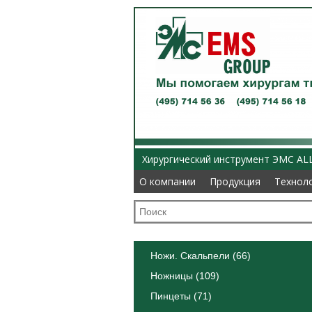
Хирургический инструмент ЭМС AL
О компании
О компании
Продукция
Продукция
Технол
Технол
Ножи. Скальпели (66)
Ножницы (109)
Пинцеты (71)