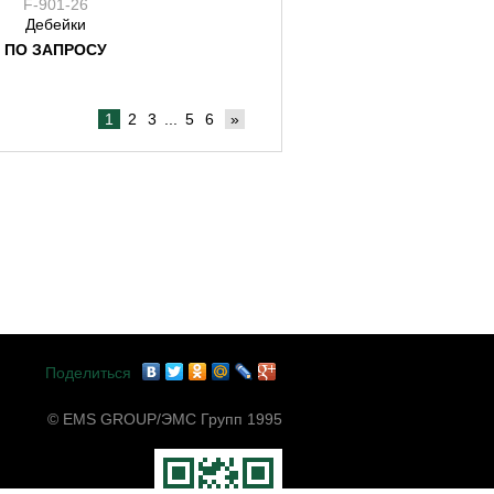
F-901-26
Дебейки
ПО ЗАПРОСУ
1
2
3
...
5
6
»
Поделиться
© EMS GROUP/ЭМС Групп 1995