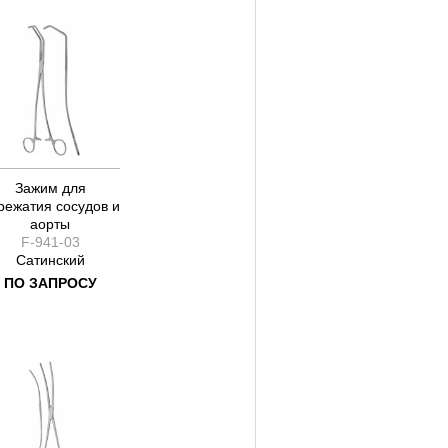
250
260
270
275
280
35
50
55
Зажим для
режатия сосудов и
60
аорты
65
F-941-03
70
Сатинский
75
ПО ЗАПРОСУ
90
110
120
140
300
310