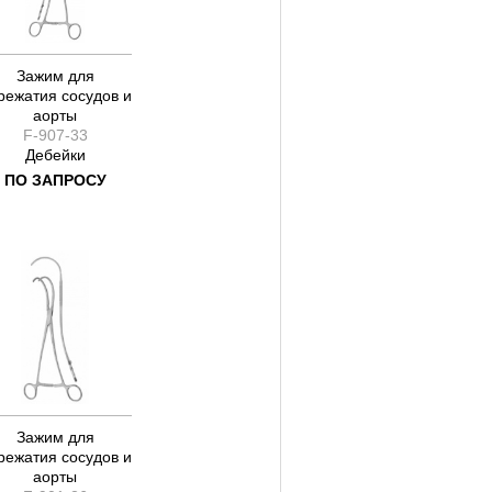
315
330
Зажим для
режатия сосудов и
аорты
F-907-33
Дебейки
ПО ЗАПРОСУ
Зажим для
режатия сосудов и
аорты