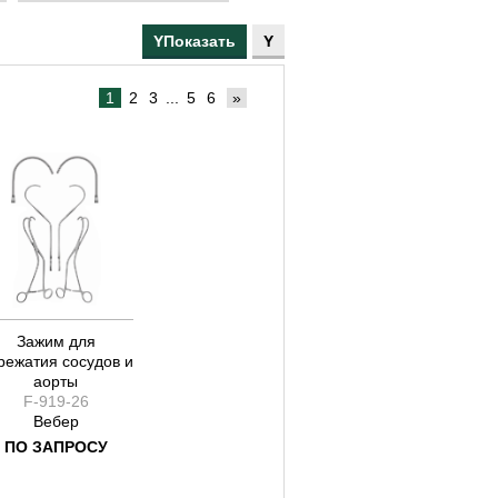
85
125
130
145
1
2
3
...
5
6
»
150
160
165
170
180
185
190
200
205
Зажим для
режатия сосудов и
210
аорты
220
F-919-26
Вебер
225
ПО ЗАПРОСУ
230
240