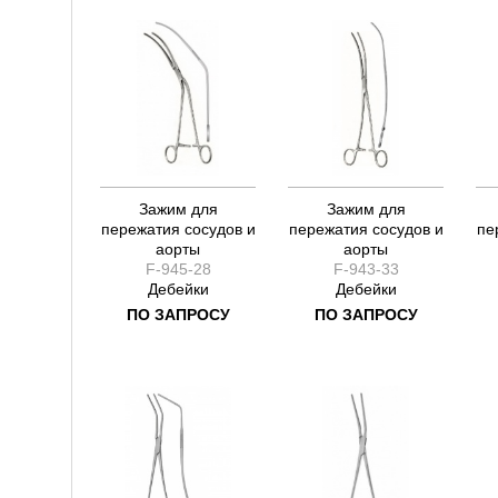
Хейс
Weber
Зажим для
Зажим для
пережатия сосудов и
пережатия сосудов и
пе
аорты
аорты
F-945-28
F-943-33
Дебейки
Дебейки
ПО ЗАПРОСУ
ПО ЗАПРОСУ