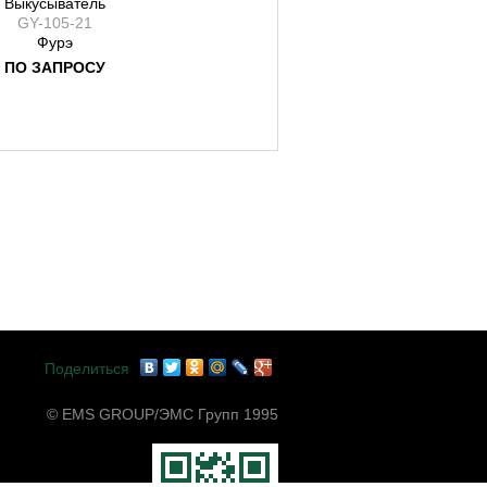
Выкусыватель
GY-105-21
Фурэ
ПО ЗАПРОСУ
Поделиться
© EMS GROUP/ЭМС Групп 1995