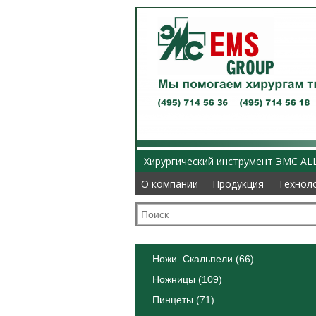
Хирургический инструмент ЭМС AL
О компании
О компании
Продукция
Продукция
Технол
Технол
Ножи. Скальпели (66)
Ножницы (109)
Пинцеты (71)