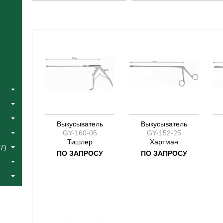
Тишлер
Hartmann
Фурэ
Kevorkian
Хартман
Schubert
Шуберт
Schumacher
Шумахер
Tischler
Выкусыватель
Выкусыватель
GY-160-05
GY-152-25
Тишлер
Хартман
7)
ПО ЗАПРОСУ
ПО ЗАПРОСУ