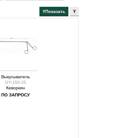
260
280
310
Выкусыватель
GY-150-25
Кеворкян
ПО ЗАПРОСУ