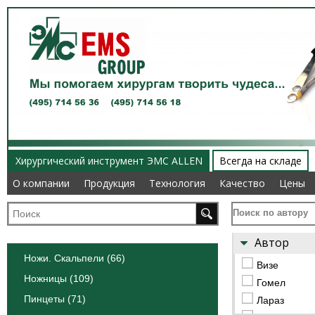
Хирургический инструмент ЭМС ALLEN
Всегда на складе
О компании
О компании
Продукция
Продукция
Технология
Технология
Качество
Качество
Цены
Цены
Поиск по автору
Автор
Ножи. Скальпели (66)
Визе
Ножницы (109)
Гомел
Пинцеты (71)
Лараз