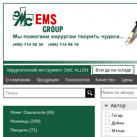
Хирургический инструмент ЭМС ALLEN
Всегда на складе
О компании
О компании
Продукция
Продукция
Технология
Технология
Качество
Качество
Цены
Цены
Поиск по автору
Автор
Ножи. Скальпели (66)
Гегар
Ножницы (109)
Дойен
Пинцеты (71)
Мэтью