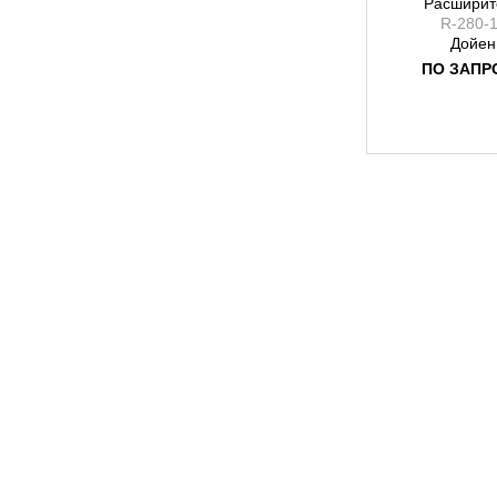
Расширит
R-280-
Дойен
ПО ЗАПР