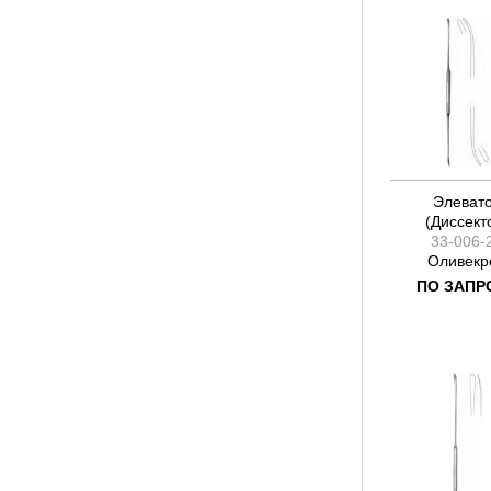
Элеват
(Диссект
33-006-
Оливекр
ПО ЗАПР