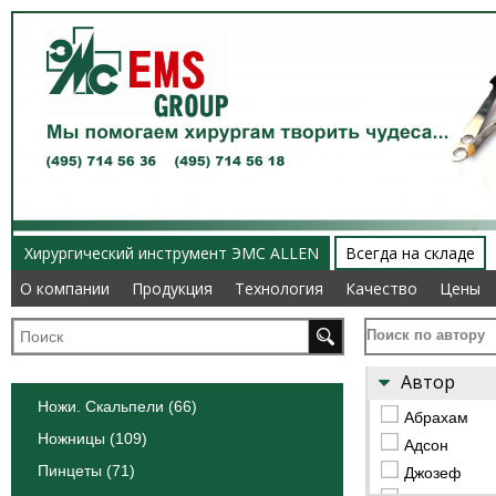
Хирургический инструмент ЭМС ALLEN
Всегда на складе
О компании
О компании
Продукция
Продукция
Технология
Технология
Качество
Качество
Цены
Цены
Поиск по автору
Автор
Ножи. Скальпели (66)
Абрахам
Ножницы (109)
Адсон
Пинцеты (71)
Джозеф