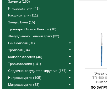
Катлин
Зажимы (160)
Коос
Иглодержатели (41)
Краус
Расширители (111)
Лангенбек
Зонды. Бужи (15)
Листон
Троакары.Отсосы.Канюли (10)
Сегонд
Желудочно-кишечный тракт (32)
Тоеннис
Фоулер
Гинекология (91)
Халле
Урология (34)
Эйре
Колопроктология (40)
Якобсон
Травматология (141)
Ясаргил
Сердечно-сосудистая хирургия (137)
Элеват
Нейрохирургия (105)
TR-400-
Викер
Микрохирургия (33)
ПО ЗАПР