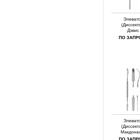
Элеват
(Диссект
Дэвис
ПО ЗАПР
Элеват
(Диссект
Макдона
ПО ЗАПР