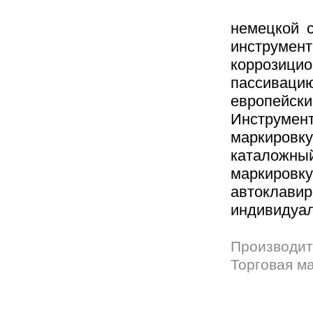
немецкой 
инструмен
коррозици
пассиваци
европейск
Инструме
маркировк
каталожный
маркиров
автоклав
индивидуал
Производит
Торговая м