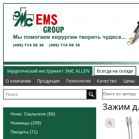
Хирургический инструмент ЭМС ALLEN
Всегда на складе
О компании
О компании
Продукция
Продукция
Технология
Технология
Качество
Качество
Цены
Цены
Поиск по автору
Зажим д
Ножи. Скальпели (66)
Ножницы (109)
Пинцеты (71)