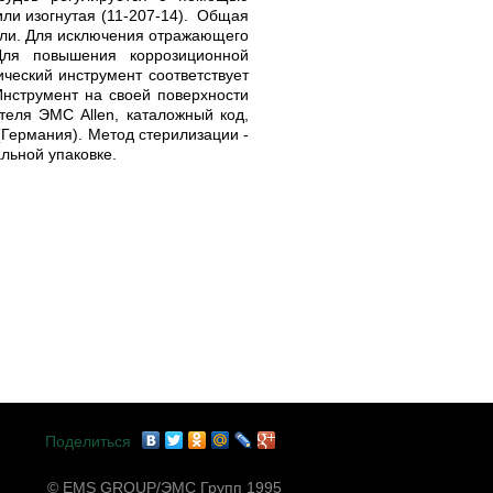
или изогнутая (11-207-14). Общая
али. Для исключения отражающего
Для повышения коррозиционной
ческий инструмент соответствует
Инструмент на своей поверхности
теля ЭМС Allen, каталожный код,
(Германия). Метод стерилизации -
льной упаковке.
Поделиться
© EMS GROUP/ЭМС Групп 1995