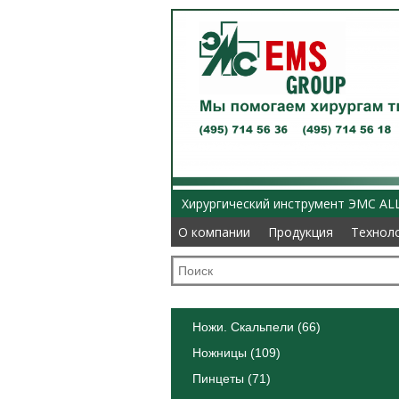
Хирургический инструмент ЭМС AL
О компании
О компании
Продукция
Продукция
Технол
Технол
Ножи. Скальпели (66)
Ножницы (109)
Пинцеты (71)