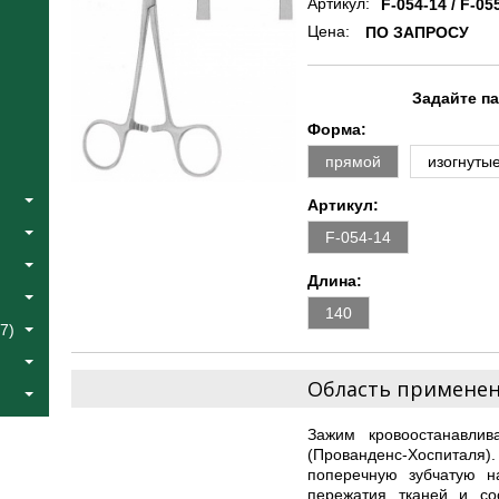
Артикул:
F-054-14 / F-05
Цена:
ПО ЗАПРОСУ
Задайте п
Форма:
прямой
изогнуты
Артикул:
F-054-14
Длина:
140
7)
Область примене
Зажим кровоостанавл
(Прованденс-Хоспиталя
поперечную зубчатую 
пережатия тканей и со