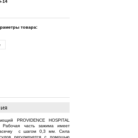
5-14
араметры товара:
е
ния
ивающий PROVIDENCE HOSPITAL
). Рабочая часть зажима имеет
насечку с шагом 0,3 мм. Сила
судов регулируется с помощью