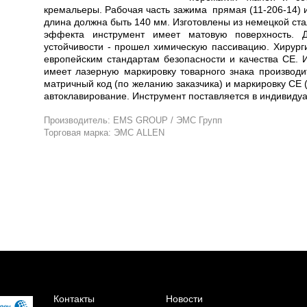
кремальеры. Рабочая часть зажима прямая (11-206-14) 
длина должна быть 140 мм. Изготовлены из немецкой ст
эффекта инструмент имеет матовую поверхность. 
устойчивости - прошел химическую пассивацию. Хирурги
европейским стандартам безопасности и качества СЕ. 
имеет лазерную маркировку товарного знака производи
матричный код (по желанию заказчика) и маркировку СЕ 
автоклавирование. Инструмент поставляется в индивидуа
Производитель: EMS GROUP / ЭМС Групп
Торговая марка: ЭМС ALLEN
Контакты
Новости