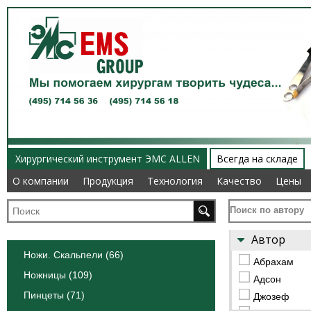
Хирургический инструмент ЭМС ALLEN
Всегда на складе
О компании
О компании
Продукция
Продукция
Технология
Технология
Качество
Качество
Цены
Цены
Поиск по автору
Автор
Ножи. Скальпели (66)
Абрахам
Ножницы (109)
Адсон
Пинцеты (71)
Джозеф