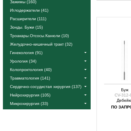
Катлин
Зажимы (160)
Коос
Иглодержатели (41)
Краус
Расширители (111)
Лангенбек
Зонды. Бужи (15)
Листон
Троакары.Отсосы.Канюли (10)
Сегонд
Желудочно-кишечный тракт (32)
Тоеннис
Фоулер
Гинекология (91)
Халле
Урология (34)
Эйре
Колопроктология (40)
Якобсон
Травматология (141)
Ясаргил
Сердечно-сосудистая хирургия (137)
Буж
Нейрохирургия (105)
CV-312-
Дебейк
Микрохирургия (33)
ПО ЗАПР