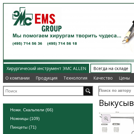
Хирургический инструмент ЭМС ALLEN
Всегда на складе
О компании
О компании
Продукция
Продукция
Технология
Технология
Качество
Качество
Цены
Цены
Поиск по автору
Выкусыв
Ножи. Скальпели (66)
Ножницы (109)
Пинцеты (71)