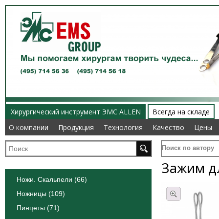
Хирургический инструмент ЭМС ALLEN
Всегда на складе
О компании
О компании
Продукция
Продукция
Технология
Технология
Качество
Качество
Цены
Цены
Поиск по автору
Зажим д
Ножи. Скальпели (66)
Ножницы (109)
Пинцеты (71)