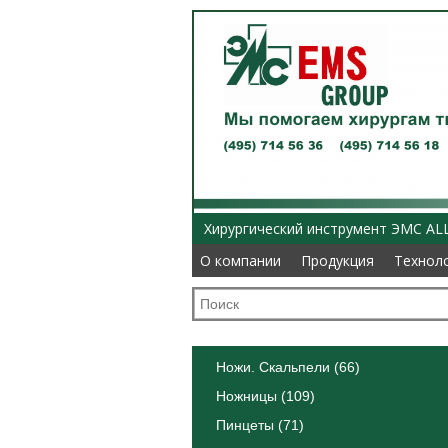
Хирургический инструмент ЭМС AL
О компании
О компании
Продукция
Продукция
Технол
Технол
Ножи. Скальпели (66)
Ножницы (109)
Пинцеты (71)