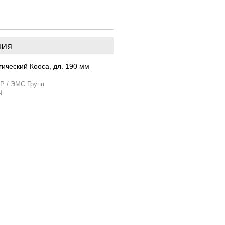
ния
ический Кооса, дл. 190 мм
P / ЭМС Групп
N