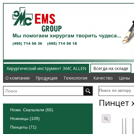
Хирургический инструмент ЭМС ALLEN
Всегда на складе
О компании
О компании
Продукция
Продукция
Технология
Технология
Качество
Качество
Цены
Цены
Поиск по автору
Пинцет 
Ножи. Скальпели (66)
Ножницы (109)
Пинцеты (71)