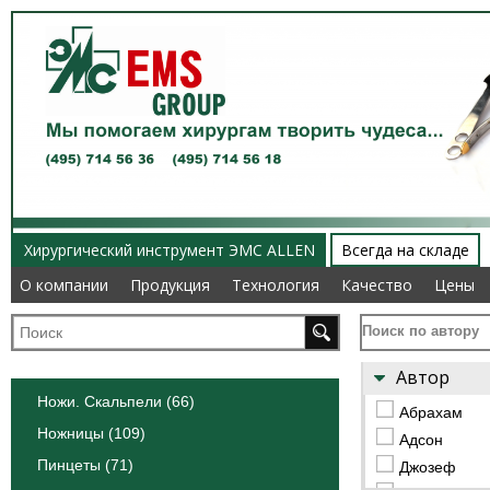
Хирургический инструмент ЭМС ALLEN
Всегда на складе
О компании
О компании
Продукция
Продукция
Технология
Технология
Качество
Качество
Цены
Цены
Поиск по автору
Автор
Ножи. Скальпели (66)
Абрахам
Ножницы (109)
Адсон
Пинцеты (71)
Джозеф