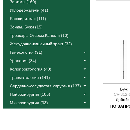
Катлин
Зажимы (160)
Коос
Иглодержатели (41)
Краус
Расширители (111)
Лангенбек
Зонды. Бужи (15)
Листон
Троакары.Отсосы.Канюли (10)
Сегонд
Желудочно-кишечный тракт (32)
Тоеннис
Фоулер
Гинекология (91)
Халле
Урология (34)
Эйре
Колопроктология (40)
Якобсон
Травматология (141)
Ясаргил
Сердечно-сосудистая хирургия (137)
Буж
Нейрохирургия (105)
CV-312-
Дебейк
Микрохирургия (33)
ПО ЗАПР